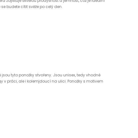
á zajišťuje skvělou prodyšnost a jemnost, což je ideální
 se budete cítit svěže po celý den.
 jsou tyto ponožky stvořeny. Jsou unisex, tedy vhodné
y v práci, ale i kolemjdoucí na ulici. Ponožky s motivem
dical X! S námi se mezi kolegy neztratíte!