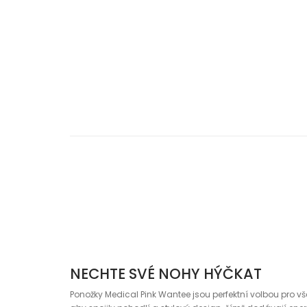
NECHTE SVÉ NOHY HÝČKAT
Ponožky Medical Pink Wantee jsou perfektní volbou pro vš