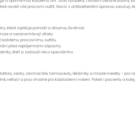
gii a optimismus každému dni. Jsou vyrobeny z kvalitní česané bavlny, kter
eré osvěží váš pracovní outfit. Navíc s antibakteriální úpravou zaručují, že
, která zajišťuje pohodlí a dlouhou životnost.
 noze a nezanechávají otlaky.
tyl každému pracovnímu outfitu.
hrání před nepříjemnými zápachy.
tníky, kteří si zaslouží něco speciálního.
oktory, sestry, záchranáře, farmaceuty, lékárníky a mladé mediky – pro ně
é, netlačí a jsou vhodné pro každodenní nošení. Poteší i pacienty a koleg
staráno o designový doplněk na každý den. Nezapomeňte také na tričko Me