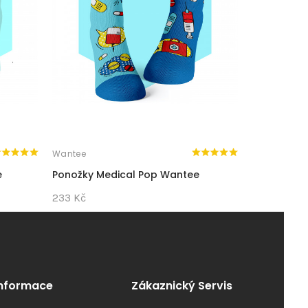
Wantee
Wantee
e
Ponožky Medical Pop Wantee
Ponožky Me
233 Kč
233 Kč
Informace
Zákaznický Servis