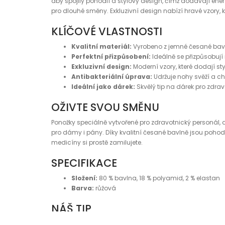
aby spojily pohodlí a stylový design, čímž dodávají ener
pro dlouhé směny. Exkluzivní design nabízí hravé vzory, kt
KLÍČOVÉ VLASTNOSTI
Kvalitní materiál:
Vyrobeno z jemné česané bavlny
Perfektní přizpůsobení:
Ideálně se přizpůsobují
Exkluzivní design:
Moderní vzory, které dodají s
Antibakteriální úprava:
Udržuje nohy svěží a c
Ideální jako dárek:
Skvělý tip na dárek pro zdravo
OŽIVTE SVOU SMĚNU
Ponožky speciálně vytvořené pro zdravotnický personál, d
pro dámy i pány. Díky kvalitní česané bavlně jsou pohodln
medicíny si prostě zamilujete.
SPECIFIKACE
Složení:
80 % bavlna, 18 % polyamid, 2 % elastan
Barva:
růžová
NÁŠ TIP
Objednejte si všechny ponožky z řady Medical a máte po