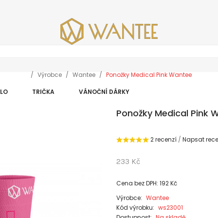
Výrobce
Wantee
Ponožky Medical Pink Wantee
DLO
TRIČKA
VÁNOČNÍ DÁRKY
Ponožky Medical Pink 
2 recenzí
/
Napsat rece
233 Kč
Cena bez DPH: 192 Kč
Výrobce:
Wantee
Kód výrobku:
ws23001
Dostupnost:
Na skladě