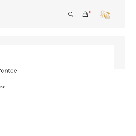
0
Wantee
nzi