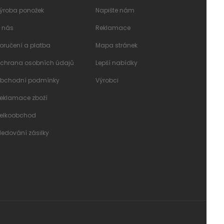
ýroba ponožek
Napište nám
 nás
Reklamace
oručení a platba
Mapa stránek
chrana osobních údajů
Lepší nabídky
bchodní podmínky
Výrobci
eklamace zboží
elkoobchod
ledování zásilky