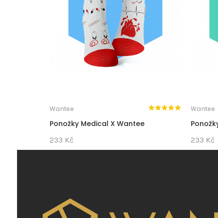
Wantee
Wantee
Ponožky Medical X Wantee
Ponožk
233 Kč
233 Kč