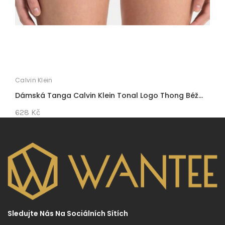
Calvin Klein
C
Dámská Tanga Calvin Klein Tonal Logo Thong Béž...
D
628 Kč
9
Sledujte Nás Na Sociálních Sítích