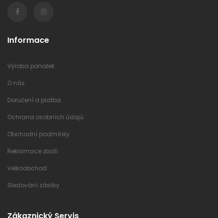
Informace
Výroba ponožek
O nás
Doručení a platba
Ochrana osobních údajů
Obchodní podmínky
Reklamace zboží
Velkoobchod
Sledování zásilky
Zákaznický Servis