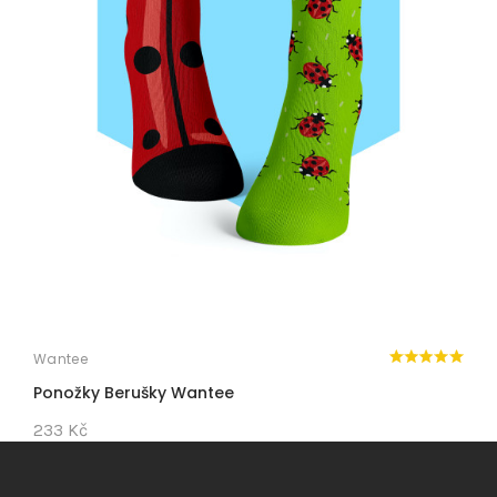
Wantee
W
Ponožky Berušky Wantee
D
233 Kč
1