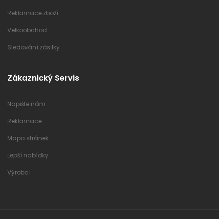
Reklamace zboží
Velkoobchod
Sledování zásilky
Zákaznický Servis
Napište nám
Reklamace
Mapa stránek
Lepší nabídky
Výrobci