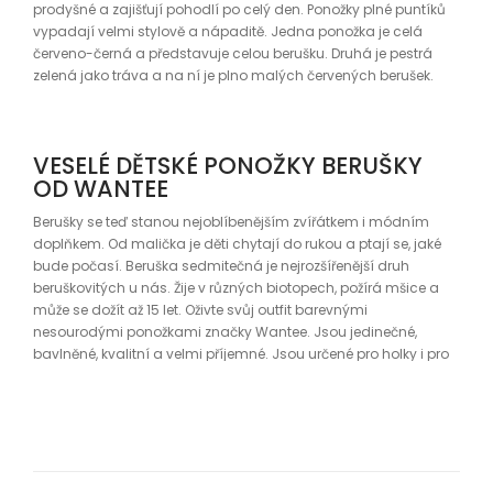
prodyšné a zajišťují pohodlí po celý den. Ponožky plné puntíků
vypadají velmi stylově a nápaditě. Jedna ponožka je celá
červeno-černá a představuje celou berušku. Druhá je pestrá
zelená jako tráva a na ní je plno malých červených berušek.
VESELÉ DĚTSKÉ PONOŽKY BERUŠKY
OD WANTEE
Berušky se teď stanou nejoblíbenějším zvířátkem i módním
doplňkem. Od malička je děti chytají do rukou a ptají se, jaké
bude počasí. Beruška sedmitečná je nejrozšířenější druh
beruškovitých u nás. Žije v různých biotopech, požírá mšice a
může se dožít až 15 let. Oživte svůj outfit barevnými
nesourodými ponožkami značky Wantee. Jsou jedinečné,
bavlněné, kvalitní a velmi příjemné. Jsou určené pro holky i pro
kluky.
KLÍČOVÉ VLASTNOSTI