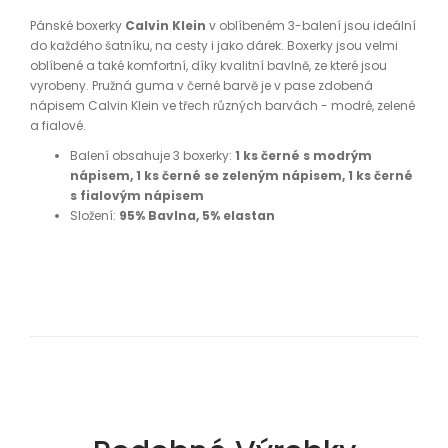
Pánské boxerky
Calvin Klein
v oblíbeném 3-balení jsou ideální
do každého šatníku, na cesty i jako dárek. Boxerky jsou velmi
oblíbené a také komfortní, díky kvalitní bavlně, ze které jsou
vyrobeny. Pružná guma v černé barvě je v pase zdobená
nápisem Calvin Klein ve třech různých barvách - modré, zelené
a fialové.
Balení obsahuje 3 boxerky:
1 ks černé s modrým
nápisem, 1 ks černé se zeleným nápisem, 1 ks černé
s fialovým nápisem
Složení:
95% Bavlna, 5% elastan