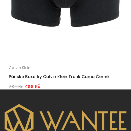
Calvin Klein
C
Pánske Boxerky Calvin Klein Trunk Camo Černé
P
784 Kč
495 Kč
1