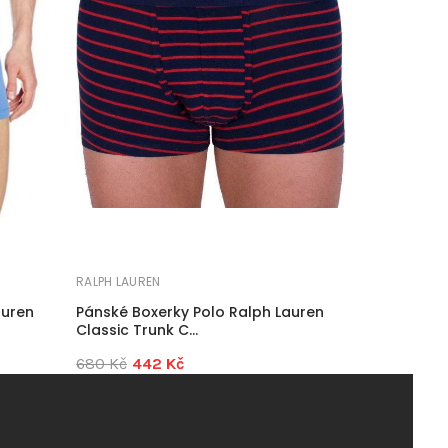
RALPH LAUREN
auren
Pánské Boxerky Polo Ralph Lauren
Classic Trunk C...
680 Kč
442 Kč