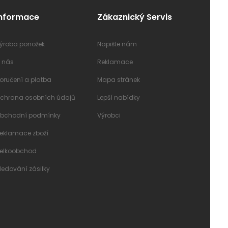
Informace
Zákaznický Servis
ýroba ponožek
Napište nám
 nás
Reklamace
oručení a platba
Mapa stránek
chrana osobních údajů
Lepší nabídky
bchodní podmínky
Výrobci
eklamace zboží
elkoobchod
ledování zásilky