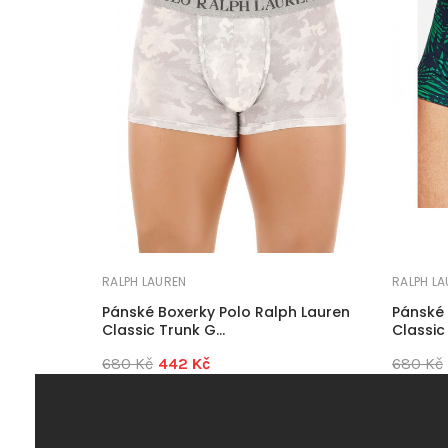
RALPH LAUREN
RALPH L
Pánské Boxerky Polo Ralph Lauren
Pánské 
Classic Trunk G...
Classic 
680 Kč
442 Kč
680 Kč