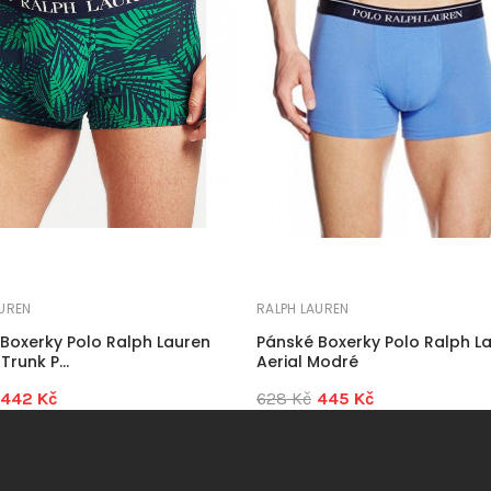
AUREN
RALPH LAUREN
Boxerky Polo Ralph Lauren
Pánské Boxerky Polo Ralph L
Trunk P...
Aerial Modré
442 Kč
628 Kč
445 Kč