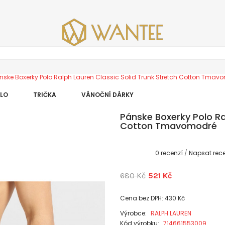
nske Boxerky Polo Ralph Lauren Classic Solid Trunk Stretch Cotton Tmav
DLO
TRIČKA
VÁNOČNÍ DÁRKY
Pánske Boxerky Polo Ra
Cotton Tmavomodré
0 recenzí
/
Napsat rece
680 Kč
521 Kč
Cena bez DPH: 430 Kč
Výrobce:
RALPH LAUREN
Kód výrobku:
714661553009