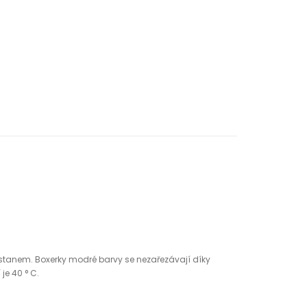
astanem. Boxerky modré barvy se nezařezávají díky
je 40 ° C.