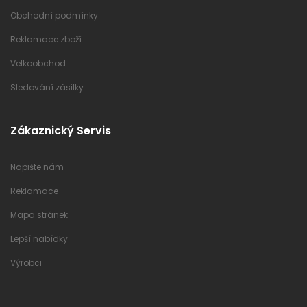
Obchodní podmínky
Reklamace zboží
Velkoobchod
Sledování zásilky
Zákaznický Servis
Napište nám
Reklamace
Mapa stránek
Lepší nabídky
Výrobci