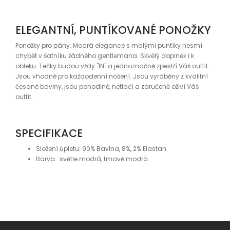
ELEGANTNÍ, PUNTÍKOVANÉ PONOŽKY
Ponožky pro pány. Modrá elegance s malými puntíky nesmí
chybět v šatníku žádného gentlemana. Skvělý doplněk i k
obleku. Tečky budou vždy "IN" a jednoznačně zpestří Váš outfit.
Jsou vhodné pro každodenní nošení. Jsou vyráběny z kvalitní
česané bavlny, jsou pohodlné, netlačí a zaručeně oživí Váš
outfit.
SPECIFIKACE
Složení úpletu: 90% Bavlna, 8%, 2% Elastan
Barva : světle modrá, tmavě modrá