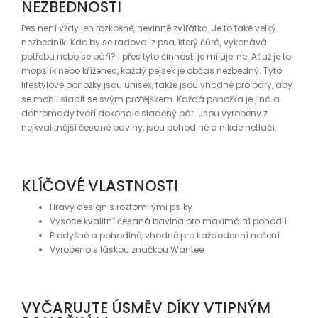
NEZBEDNOSTI
Pes není vždy jen rozkošné, nevinné zvířátko. Je to také velký
nezbedník. Kdo by se radoval z psa, který čůrá, vykonává
potřebu nebo se páří? I přes tyto činnosti je milujeme. Ať už je to
mopslík nebo kříženec, každý pejsek je občas nezbedný. Tyto
lifestylové ponožky jsou unisex, takže jsou vhodné pro páry, aby
se mohli sladit se svým protějškem. Každá ponožka je jiná a
dohromady tvoří dokonale sladěný pár. Jsou vyrobeny z
nejkvalitnější česané bavlny, jsou pohodlné a nikde netlačí.
KLÍČOVÉ VLASTNOSTI
Hravý design s roztomilými psíky
Vysoce kvalitní česaná bavlna pro maximální pohodlí
Prodyšné a pohodlné, vhodné pro každodenní nošení
Vyrobeno s láskou značkou Wantee
VYČARUJTE ÚSMĚV DÍKY VTIPNÝM