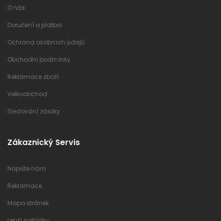
O nás
Doručení a platba
Ochrana osobních údajů
Obchodní podmínky
Reklamace zboží
Velkoobchod
Sledování zásilky
Zákaznický Servis
Napište nám
Reklamace
Mapa stránek
Lepší nabídky