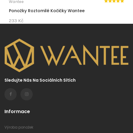
Wantee
W
Ponožky Roztomilé Kočičky Wantee
P
233 Kč
2
Sledujte Nás Na Sociálních Sítích
Informace
Výroba ponožek